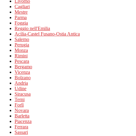
Livorno
Cagliari
Mestre
Parma
Foggia
Reggio nell'Emilia
Acilia-Castel Fusano-Ostia Antica
Salerno
Perugia
Monza
Rimini
Pescara
Bergamo
Vicenza
Bolzano
Andria
Udine
Siracusa
Terni
Forlì
Novara
Barletta
Piacenza
Ferrara
Sassari