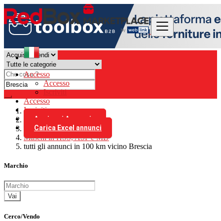
Accesso
Accesso
Iscriviti
Accesso
Iscriviti
Aggiungi Annuncio
Italia
Carica Excel annunci
Utensili da taglio
Maschi in HSS, ASP e MD
tutti gli annunci in 100 km vicino Brescia
Marchio
Vai
Cerco/Vendo