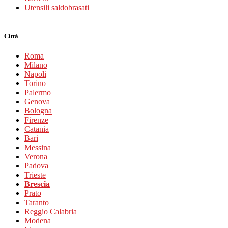
Utensili saldobrasati
Città
Roma
Milano
Napoli
Torino
Palermo
Genova
Bologna
Firenze
Catania
Bari
Messina
Verona
Padova
Trieste
Brescia
Prato
Taranto
Reggio Calabria
Modena