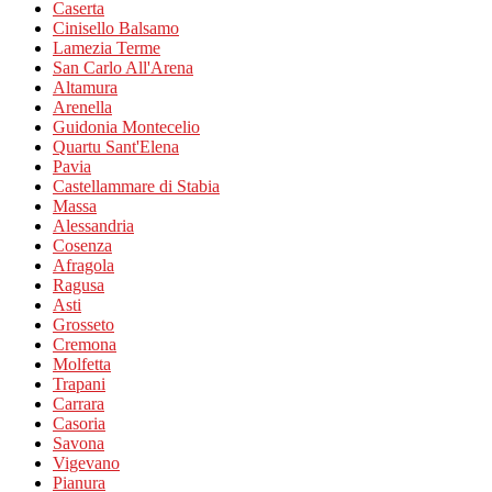
Caserta
Cinisello Balsamo
Lamezia Terme
San Carlo All'Arena
Altamura
Arenella
Guidonia Montecelio
Quartu Sant'Elena
Pavia
Castellammare di Stabia
Massa
Alessandria
Cosenza
Afragola
Ragusa
Asti
Grosseto
Cremona
Molfetta
Trapani
Carrara
Casoria
Savona
Vigevano
Pianura