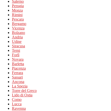
Salerno
Perugia
Monza
Rimini
Pescara
Bergamo
Vicenza
Bolzano
Andria
Udine
Siracusa
Terni
Forlì
Novara
Barletta
Piacenza
Ferrara
Sassari
Ancona
La Spezia
Torre del Greco
Lido di Ostia
Como
Lucca
Ravenna