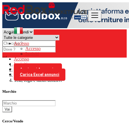
Accesso
Accesso
Iscriviti
Accesso
Iscriviti
Aggiungi Annuncio
Italia
Carica Excel annunci
Abrasivi
Tela, fogli e nastri abrasivi
Marchio
Vai
Cerco/Vendo