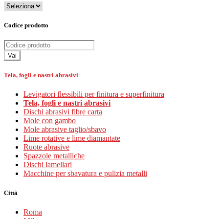
Codice prodotto
Vai
Tela, fogli e nastri abrasivi
Levigatori flessibili per finitura e superfinitura
Tela, fogli e nastri abrasivi
Dischi abrasivi fibre carta
Mole con gambo
Mole abrasive taglio/sbavo
Lime rotative e lime diamantate
Ruote abrasive
Spazzole metalliche
Dischi lamellari
Macchine per sbavatura e pulizia metalli
Città
Roma