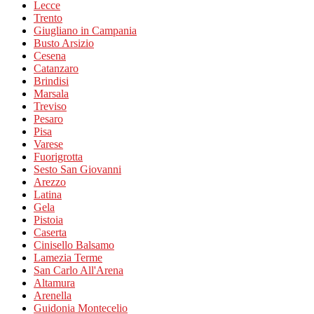
Lecce
Trento
Giugliano in Campania
Busto Arsizio
Cesena
Catanzaro
Brindisi
Marsala
Treviso
Pesaro
Pisa
Varese
Fuorigrotta
Sesto San Giovanni
Arezzo
Latina
Gela
Pistoia
Caserta
Cinisello Balsamo
Lamezia Terme
San Carlo All'Arena
Altamura
Arenella
Guidonia Montecelio