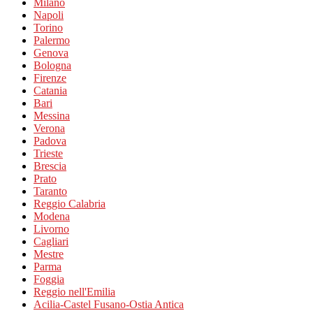
Milano
Napoli
Torino
Palermo
Genova
Bologna
Firenze
Catania
Bari
Messina
Verona
Padova
Trieste
Brescia
Prato
Taranto
Reggio Calabria
Modena
Livorno
Cagliari
Mestre
Parma
Foggia
Reggio nell'Emilia
Acilia-Castel Fusano-Ostia Antica