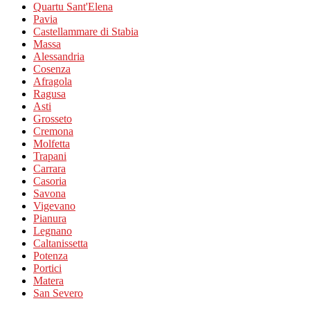
Quartu Sant'Elena
Pavia
Castellammare di Stabia
Massa
Alessandria
Cosenza
Afragola
Ragusa
Asti
Grosseto
Cremona
Molfetta
Trapani
Carrara
Casoria
Savona
Vigevano
Pianura
Legnano
Caltanissetta
Potenza
Portici
Matera
San Severo