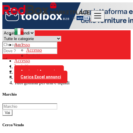
Accesso
Accesso
Iscriviti
Accesso
Iscriviti
Aggiungi Annuncio
Italia
Carica Excel annunci
Plastici
Tubi gomma per aria e liquidi
Marchio
Vai
Cerco/Vendo