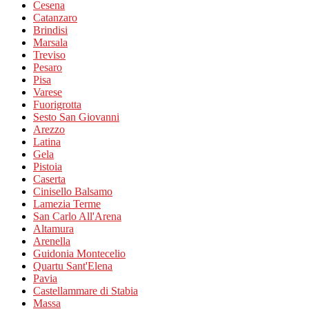
Cesena
Catanzaro
Brindisi
Marsala
Treviso
Pesaro
Pisa
Varese
Fuorigrotta
Sesto San Giovanni
Arezzo
Latina
Gela
Pistoia
Caserta
Cinisello Balsamo
Lamezia Terme
San Carlo All'Arena
Altamura
Arenella
Guidonia Montecelio
Quartu Sant'Elena
Pavia
Castellammare di Stabia
Massa