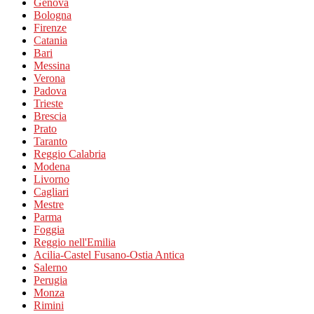
Genova
Bologna
Firenze
Catania
Bari
Messina
Verona
Padova
Trieste
Brescia
Prato
Taranto
Reggio Calabria
Modena
Livorno
Cagliari
Mestre
Parma
Foggia
Reggio nell'Emilia
Acilia-Castel Fusano-Ostia Antica
Salerno
Perugia
Monza
Rimini