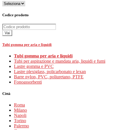
Codice prodotto
Vai
Tubi gomma per aria e liquidi
Tubi gomma per aria e liquidi
Tubi per aspirazione e mandata aria, liquidi e fumi
Lastre gomma e PVC
Lastre plexiglass, policarbonato e lexan
Barre nylon, PVC, poliuretano, PTFE
Fonoassorbenti
Città
Roma
Milano
Napoli
Torino
Palermo