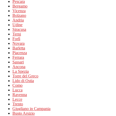
Pescara
Bergamo
Vicenza
Bolzano
Andria
Udine
Siracusa
Terni
Forlì
Novara
Barletta
Piacenza
Ferrara
Sassari
Ancona
La Spezia
Torre del Greco
Lido di Ostia
Como
Lucca
Ravenna
Lecce
Trento
Giugliano in Campania
Busto Arsizio