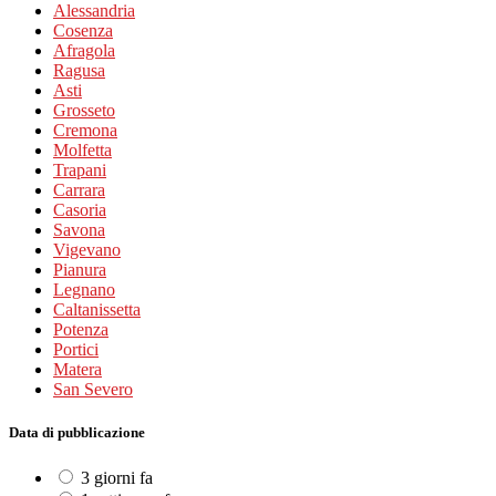
Alessandria
Cosenza
Afragola
Ragusa
Asti
Grosseto
Cremona
Molfetta
Trapani
Carrara
Casoria
Savona
Vigevano
Pianura
Legnano
Caltanissetta
Potenza
Portici
Matera
San Severo
Data di pubblicazione
3 giorni fa