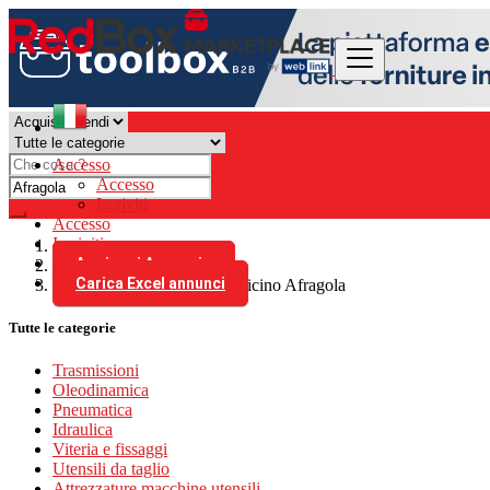
Accesso
Accesso
Iscriviti
Accesso
Iscriviti
Aggiungi Annuncio
Italia
Carica Excel annunci
tutti gli annunci in 100 km vicino Afragola
Tutte le categorie
Trasmissioni
Oleodinamica
Pneumatica
Idraulica
Viteria e fissaggi
Utensili da taglio
Attrezzature macchine utensili