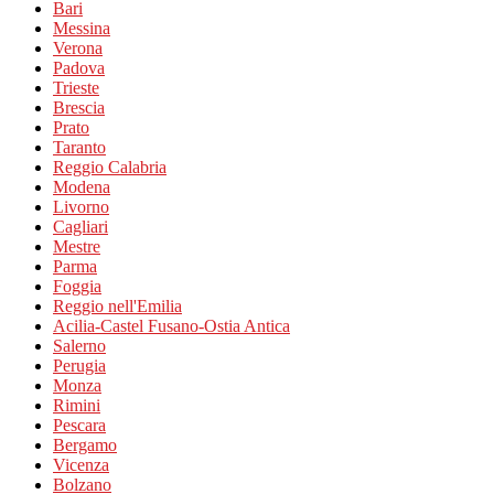
Bari
Messina
Verona
Padova
Trieste
Brescia
Prato
Taranto
Reggio Calabria
Modena
Livorno
Cagliari
Mestre
Parma
Foggia
Reggio nell'Emilia
Acilia-Castel Fusano-Ostia Antica
Salerno
Perugia
Monza
Rimini
Pescara
Bergamo
Vicenza
Bolzano