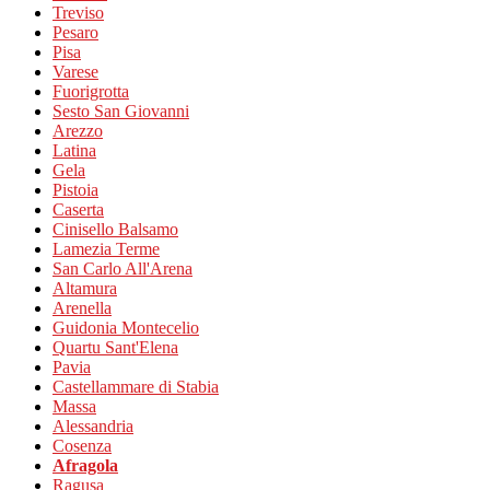
Treviso
Pesaro
Pisa
Varese
Fuorigrotta
Sesto San Giovanni
Arezzo
Latina
Gela
Pistoia
Caserta
Cinisello Balsamo
Lamezia Terme
San Carlo All'Arena
Altamura
Arenella
Guidonia Montecelio
Quartu Sant'Elena
Pavia
Castellammare di Stabia
Massa
Alessandria
Cosenza
Afragola
Ragusa