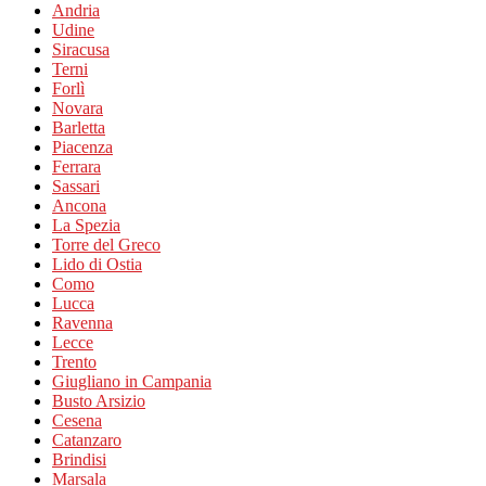
Andria
Udine
Siracusa
Terni
Forlì
Novara
Barletta
Piacenza
Ferrara
Sassari
Ancona
La Spezia
Torre del Greco
Lido di Ostia
Como
Lucca
Ravenna
Lecce
Trento
Giugliano in Campania
Busto Arsizio
Cesena
Catanzaro
Brindisi
Marsala