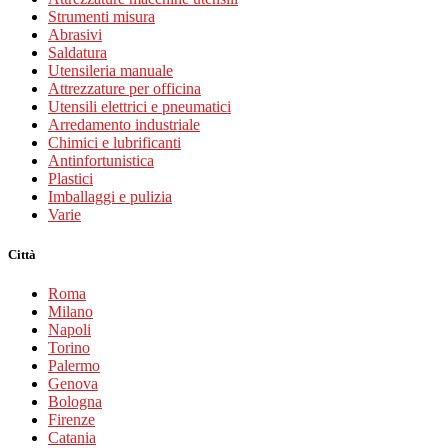
Strumenti misura
Abrasivi
Saldatura
Utensileria manuale
Attrezzature per officina
Utensili elettrici e pneumatici
Arredamento industriale
Chimici e lubrificanti
Antinfortunistica
Plastici
Imballaggi e pulizia
Varie
Città
Roma
Milano
Napoli
Torino
Palermo
Genova
Bologna
Firenze
Catania